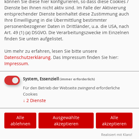
können Sie diese hier konfigurieren, so dass diese Cookies /
Universitäten vor ca. 5 Jahren liefert ein weiteres
Dienste bei Ihnen nicht aktiv sind. Im Falle der Aktivierung
Argument für die Beseitigung der
entsprechender Dienste beinhaltet diese Zustimmung auch
Kindergartengebühren: Es ist ungerecht,
Ihre Einwilligung in die Übermittlung bestimmter
Gebührenfreiheit im oberen Teil des Bildungssystems für
personenbezogener Daten in Drittländer, u.a. die USA, nach
eine privilegierte Gruppe der Bevölkerung herzustellen,
Art. 49 (1) (a) DSGVO. Die Verarbeitungszwecke im Einzelnen
aber im unteren Teil des Bildungssystems – und dazu
finden Sie unten aufgelistet.
gehört der Kindergarten mittlerweile - der für alle da ist,
die Hand aufzuhalten. Alsdann wird der
Um mehr zu erfahren, lesen Sie bitte unsere
Gebührenfreiheit, die in unseren Augen ein stückweit
Datenschutzerklärung
. Das Impressum finden Sie hier:
mehr soziale Gerechtigkeit schaffen könnte, mit dem
Impressum
.
Argument begegnet, sie sei nicht finanzierbar.
Rheinland-Pfalz beweist das Gegenteil. Also in Kürze:
Landesfinanzierte Gebührenfreiheit unserer
System, Essenziell
(immer erforderlich)
Kindergärten ist richtig, wichtig, finanzierbar und seit
Für den Betrieb der Webseite zwingend erforderliche
Jahren auf der Agenda der SPD-Gemeinderatsfraktion.
Cookies
↓
2
Dienste
WebSozis
WebsoziCMS
Cookie-Manager
Alle
Ausgewählte
Alle
Datenschutzerklärung
Impressum
ablehnen
akzeptieren
akzeptieren
Realisiert mit Klaro!