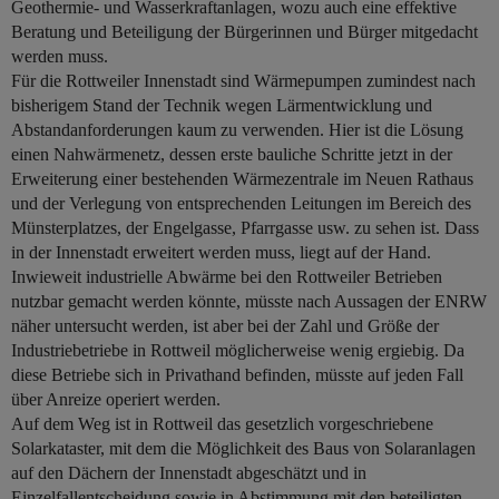
Geothermie- und Wasserkraftanlagen, wozu auch eine effektive
Beratung und Beteiligung der Bürgerinnen und Bürger mitgedacht
werden muss.
Für die Rottweiler Innenstadt sind Wärmepumpen zumindest nach
bisherigem Stand der Technik wegen Lärmentwicklung und
Abstandanforderungen kaum zu verwenden. Hier ist die Lösung
einen Nahwärmenetz, dessen erste bauliche Schritte jetzt in der
Erweiterung einer bestehenden Wärmezentrale im Neuen Rathaus
und der Verlegung von entsprechenden Leitungen im Bereich des
Münsterplatzes, der Engelgasse, Pfarrgasse usw. zu sehen ist. Dass
in der Innenstadt erweitert werden muss, liegt auf der Hand.
Inwieweit industrielle Abwärme bei den Rottweiler Betrieben
nutzbar gemacht werden könnte, müsste nach Aussagen der ENRW
näher untersucht werden, ist aber bei der Zahl und Größe der
Industriebetriebe in Rottweil möglicherweise wenig ergiebig. Da
diese Betriebe sich in Privathand befinden, müsste auf jeden Fall
über Anreize operiert werden.
Auf dem Weg ist in Rottweil das gesetzlich vorgeschriebene
Solarkataster, mit dem die Möglichkeit des Baus von Solaranlagen
auf den Dächern der Innenstadt abgeschätzt und in
Einzelfallentscheidung sowie in Abstimmung mit den beteiligten