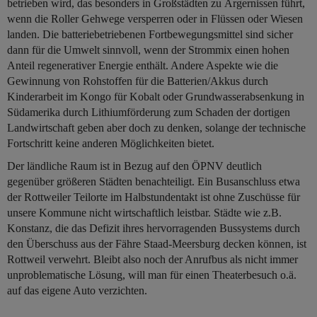
betrieben wird, das besonders in Großstädten zu Ärgernissen führt,
wenn die Roller Gehwege versperren oder in Flüssen oder Wiesen
landen. Die batteriebetriebenen Fortbewegungsmittel sind sicher
dann für die Umwelt sinnvoll, wenn der Strommix einen hohen
Anteil regenerativer Energie enthält. Andere Aspekte wie die
Gewinnung von Rohstoffen für die Batterien/Akkus durch
Kinderarbeit im Kongo für Kobalt oder Grundwasserabsenkung in
Südamerika durch Lithiumförderung zum Schaden der dortigen
Landwirtschaft geben aber doch zu denken, solange der technische
Fortschritt keine anderen Möglichkeiten bietet.
Der ländliche Raum ist in Bezug auf den ÖPNV deutlich
gegenüber größeren Städten benachteiligt. Ein Busanschluss etwa
der Rottweiler Teilorte im Halbstundentakt ist ohne Zuschüsse für
unsere Kommune nicht wirtschaftlich leistbar. Städte wie z.B.
Konstanz, die das Defizit ihres hervorragenden Bussystems durch
den Überschuss aus der Fähre Staad-Meersburg decken können, ist
Rottweil verwehrt. Bleibt also noch der Anrufbus als nicht immer
unproblematische Lösung, will man für einen Theaterbesuch o.ä.
auf das eigene Auto verzichten.